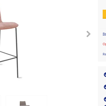
Be
Op
R