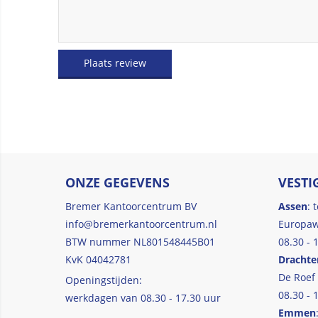
Plaats review
ONZE GEGEVENS
VESTI
Bremer Kantoorcentrum BV
Assen
: 
info@bremerkantoorcentrum.nl
Europaw
BTW nummer NL801548445B01
08.30 - 
KvK 04042781
Drachte
De Roef
Openingstijden:
08.30 - 
werkdagen van 08.30 - 17.30 uur
Emmen