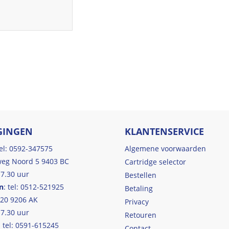
GINGEN
KLANTENSERVICE
tel: 0592-347575
Algemene voorwaarden
eg Noord 5 9403 BC
Cartridge selector
17.30 uur
Bestellen
n
: tel: 0512-521925
Betaling
 20 9206 AK
Privacy
17.30 uur
Retouren
: tel: 0591-615245
Contact