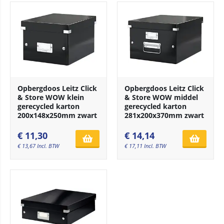
Opbergdoos Leitz Click
Opbergdoos Leitz Click
& Store WOW klein
& Store WOW middel
gerecycled karton
gerecycled karton
200x148x250mm zwart
281x200x370mm zwart
€
11,30
€
14,14
€
13,67
Incl. BTW
€
17,11
Incl. BTW