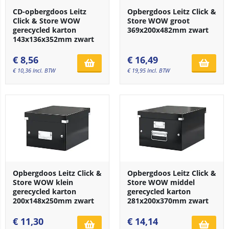
CD-opbergdoos Leitz
Opbergdoos Leitz Click &
Click & Store WOW
Store WOW groot
gerecycled karton
369x200x482mm zwart
143x136x352mm zwart
€
8,56
€
16,49
€
10,36
Incl. BTW
€
19,95
Incl. BTW
Opbergdoos Leitz Click &
Opbergdoos Leitz Click &
Store WOW klein
Store WOW middel
gerecycled karton
gerecycled karton
200x148x250mm zwart
281x200x370mm zwart
€
11,30
€
14,14