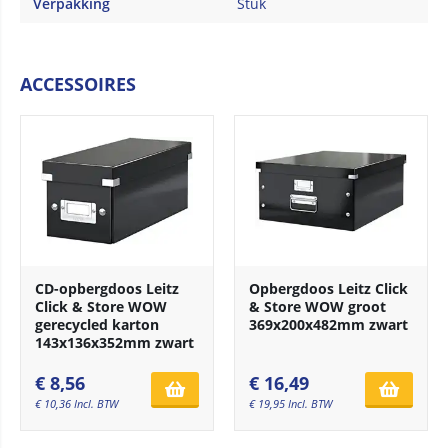
Verpakking
Stuk
ACCESSOIRES
CD-opbergdoos Leitz
Opbergdoos Leitz Click
Click & Store WOW
& Store WOW groot
gerecycled karton
369x200x482mm zwart
143x136x352mm zwart
€
8,56
€
16,49
€
10,36
Incl. BTW
€
19,95
Incl. BTW