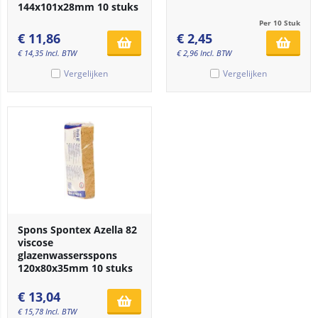
144x101x28mm 10 stuks
Per 10 Stuk
€
11,86
€
2,45
€
14,35
Incl. BTW
€
2,96
Incl. BTW
Vergelijken
Vergelijken
Spons Spontex Azella 82
viscose
glazenwassersspons
120x80x35mm 10 stuks
€
13,04
€
15,78
Incl. BTW