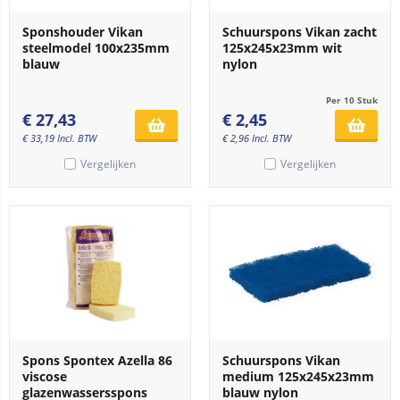
Sponshouder Vikan
Schuurspons Vikan zacht
steelmodel 100x235mm
125x245x23mm wit
blauw
nylon
Per 10 Stuk
€
27,43
€
2,45
€
33,19
Incl. BTW
€
2,96
Incl. BTW
Vergelijken
Vergelijken
Spons Spontex Azella 86
Schuurspons Vikan
viscose
medium 125x245x23mm
glazenwassersspons
blauw nylon