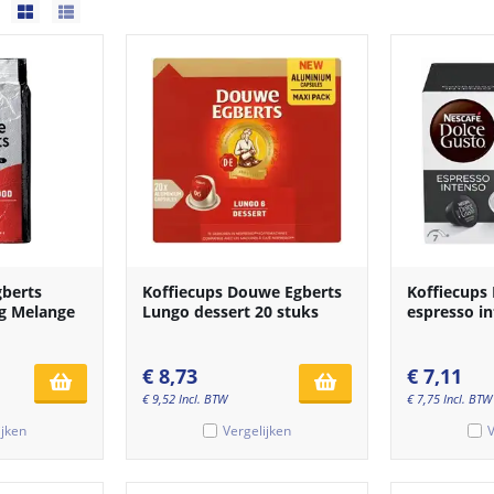
gberts
Koffiecups Douwe Egberts
Koffiecups
g Melange
Lungo dessert 20 stuks
espresso in
€
8,73
€
7,11
€
9,52
Incl. BTW
€
7,75
Incl. BTW
ijken
Vergelijken
V