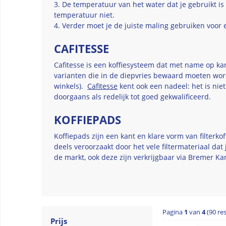
3. De temperatuur van het water dat je gebruikt is 
temperatuur niet.
4. Verder moet je de juiste maling gebruiken voor 
CAFITESSE
Cafitesse is een koffiesysteem dat met name op kan
varianten die in de diepvries bewaard moeten word
winkels).
Cafitesse
kent ook een nadeel: het is nie
doorgaans als redelijk tot goed gekwalificeerd.
KOFFIEPADS
Koffiepads zijn een kant en klare vorm van filterko
deels veroorzaakt door het vele filtermateriaal da
de markt, ook deze zijn verkrijgbaar via Bremer K
Pagina
1
van
4
(90 re
Prijs