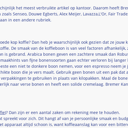
aarschijnlijk het meest verbruikte artikel op kantoor. Daarom heeft
als Senseo, Douwe Egberts, Alex Meijer, Lavazza,L'Or, Fair Trade
taan in een andere rubriek.
goede kop koffie? Dan heb je waarschijnlijk ook gezien dat ze jouw
koffie. De smaak van de koffieboon is van veel factoren afhankelijk,
boon is gebrand. Arabica bonen geven een zachtere smaak dan Rob
maakhints van fijne bonensoorten gaan echter verloren bij langer
 beste een niet te donkere boon nemen, voor een espresso neem je 
chikte boon die je vers maalt. Gebruik geen bonen uit een pak dat a
 verpakkingen te gebruiken in plaats van kilopakken. Maal de bonen
eerlijk naar verse bonen en heeft een solide cremelaag. Bremer 
fie
)? Dan zijn er een aantal zaken om rekening mee te houden.
 dat spreekt voor zich. Dit hangt af van je persoonlijke smaak en budg
et apparaat altijd schoon is, want koffieaanslag kan voor een bitte