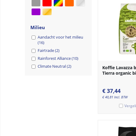
Milieu
Aandacht voor het milieu
(16)
Fairtrade (2)
Rainforest Alliance (10)
Climate Neutral (2)
Koffie Lavazza 
Tierra organic b
€
37,44
€
40,81
Incl. BTW
Vergel