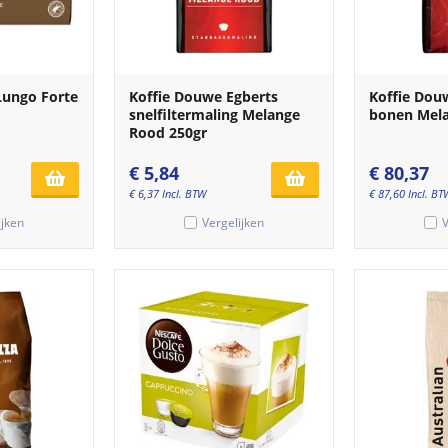
 Lungo Forte
Koffie Douwe Egberts
Koffie Dou
snelfiltermaling Melange
bonen Mel
Rood 250gr
€
5,84
€
80,37
€
6,37
Incl. BTW
€
87,60
Incl. BT
ijken
Vergelijken
V