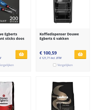
we Egberts
Koffiedispenser Douwe
ant sticks doos
Egberts 6 vakken
€
100,59
W
€
121,71
Incl. BTW
ergelijken
Vergelijken