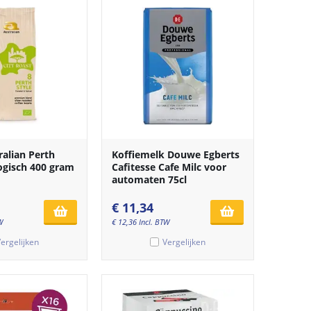
ralian Perth
Koffiemelk Douwe Egberts
ogisch 400 gram
Cafitesse Cafe Milc voor
automaten 75cl
€
11,34
W
€
12,36
Incl. BTW
ergelijken
Vergelijken