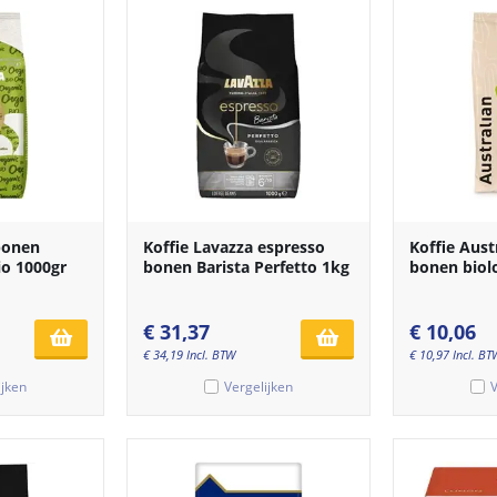
bonen
Koffie Lavazza espresso
Koffie Aust
io 1000gr
bonen Barista Perfetto 1kg
bonen biol
€
31,37
€
10,06
€
34,19
Incl. BTW
€
10,97
Incl. BT
ijken
Vergelijken
V