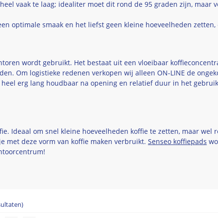
heel vaak te laag; idealiter moet dit rond de 95 graden zijn, maar 
een optimale smaak en het liefst geen kleine hoeveelheden zetten, o
toren wordt gebruikt. Het bestaat uit een vloeibaar koffieconcentra
en. Om logistieke redenen verkopen wij alleen ON-LINE de ongekoel
t heel erg lang houdbaar na opening en relatief duur in het gebru
ffie. Ideaal om snel kleine hoeveelheden koffie te zetten, maar wel 
t je met deze vorm van koffie maken verbruikt.
Senseo koffiepads
wor
antoorcentrum!
sultaten)