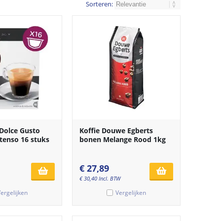
Sorteren:
 Dolce Gusto
Koffie Douwe Egberts
tenso 16 stuks
bonen Melange Rood 1kg
€
27,89
€
30,40
Incl. BTW
ergelijken
Vergelijken