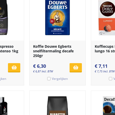
espresso
Koffie Douwe Egberts
Koffiecups
ntenso 1kg
snelfiltermaling decafe
lungo 16 s
250gr
€
6,30
€
7,11
€
6,87
Incl. BTW
€
7,75
Incl. BTW
ijken
Vergelijken
V