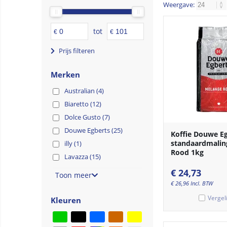
Weergave:
tot
€
€
Prijs filteren
Merken
Australian (4)
Biaretto (12)
Dolce Gusto (7)
Douwe Egberts (25)
Koffie Douwe E
standaardmalin
illy (1)
Rood 1kg
Lavazza (15)
€
24,73
Toon meer
€
26,96
Incl. BTW
Vergel
Kleuren