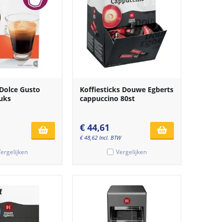
 Dolce Gusto
Koffiesticks Douwe Egberts
tuks
cappuccino 80st
€
44,61
€
48,62
Incl. BTW
ergelijken
Vergelijken