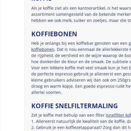
Als je koffie ziet als een kantoorartikel, is het w
assortiment samengesteld van de bekende merken zo
hebben we ook melk, suiker en zoetjes, maar die s
KOFFIEBONEN
Heb je onlangs bij een koffiebar genoten van een 
koffiebonen
. Dat is nou eenmaal de allerlekkerste 
de rijpheid, de versheid en de wijze waarop de 
hoe donkerder de kleur en de smaak. De subtiele s
Voor een lekkere koffie met veel smaak kun je het
de perfecte espresso gebruik je allereerst een ges
kleine gebruikers adviseren wij dan ook om 250grs
droog en warm kopje. Een goede espresso ruikt h
allerlei soorten.
KOFFIE SNELFILTERMALING
Zet je koffie met behulp van een filter (
snelfilter kof
1. Allereerst natuurlijk de kwaliteit van de koffie,
2. Gebruik je een koffiezetapparaat? Zorg dan dit h