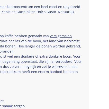
 Bremer kantoorcentrum een heel mooi en uitgebreid
, Kanis en Gunnink en Dolco Gusto. Natuurlijk
 kop koffie hebben gemaakt van
vers gemalen
 zoals het ras van de boon, het land van herkomst,
usta bonen. Hoe langer de bonen worden gebrand,
 branden.
juist wél een donkere of extra donkere boon. Voor
l dagenlang openstaat, die zijn al verouderd. Voor
 dus zo vers mogelijk en zet je espresso in een
Kantoorcentrum heeft een enorm aanbod bonen in
et.
re smaak zorgen.