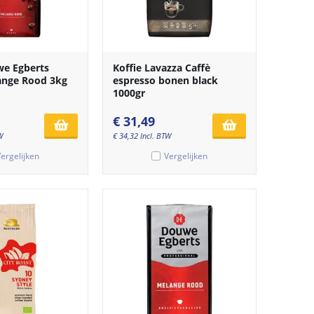
we Egberts
Koffie Lavazza Caffè
ange Rood 3kg
espresso bonen black
1000gr
€
31,49
W
€
34,32
Incl. BTW
ergelijken
Vergelijken