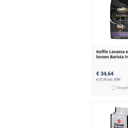
Koffie Lavazza 
bonen Barista I
€
34,64
€
37,76
Incl. BTW
Vergel