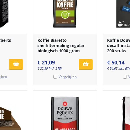
gberts
Koffie Biaretto
Koffie Dou
r
snelfiltermaling regular
decaff inst
biologisch 1000 gram
200 stuks
€
21,09
€
50,14
€
22,99
Incl. BTW
€
54,65
Incl. BT
ijken
Vergelijken
V