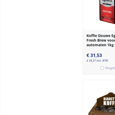
Koffie Douwe E
Fresh Brew voo
automaten 1kg
€
31,53
€
34,37
Incl. BTW
Vergel