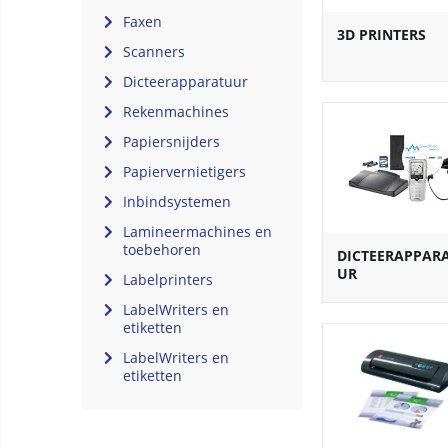
Faxen
3D PRINTERS
Scanners
Dicteerapparatuur
Rekenmachines
Papiersnijders
Papiervernietigers
Inbindsystemen
Lamineermachines en
toebehoren
DICTEERAPPAR
UR
Labelprinters
LabelWriters en
etiketten
LabelWriters en
etiketten