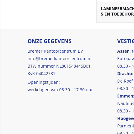
LAMINEERMAC
S EN TOEBEHO
ONZE GEGEVENS
VESTI
Bremer Kantoorcentrum BV
Assen
: 
info@bremerkantoorcentrum.nl
Europaw
BTW nummer NL801548445B01
08.30 - 
KvK 04042781
Drachte
De Roef
Openingstijden:
08.30 - 
werkdagen van 08.30 - 17.30 uur
Emmen
Nautilus
08.30 - 
Hoogev
Parment
08.30 - 