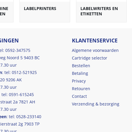
HINE
LABELPRINTERS
LABELWRITERS EN
REN
ETIKETTEN
GINGEN
KLANTENSERVICE
tel: 0592-347575
Algemene voorwaarden
eg Noord 5 9403 BC
Cartridge selector
17.30 uur
Bestellen
n
: tel: 0512-521925
Betaling
 20 9206 AK
Privacy
17.30 uur
Retouren
: tel: 0591-615245
Contact
straat 2a 7821 AH
Verzending & bezorging
17.30 uur
een
: tel: 0528-233140
ierstraat 2g 7903 TP
17.30 uur