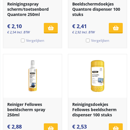
Reinigingsspray
Beeldschermdoekjes
scherm/toetsenbord
Quantore dispenser 100
Quantore 250ml
stuks
€
2,10
€
2,41
€
2,54
Incl. BTW
€
2,92
Incl. BTW
Vergelijken
Vergelijken
Reiniger Fellowes
Reinigingsdoekjes
beeldscherm spray
Fellowes beeldscherm
250ml
dispenser 100 stuks
€
2,88
€
2,53