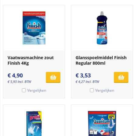
Vaatwasmachine zout
Glansspoelmiddel Finish
Finish 4Kg
Regular 800ml
€
4,90
€
3,53
€
5,93
Incl. BTW
€
4,27
Incl. BTW
Vergelijken
Vergelijken