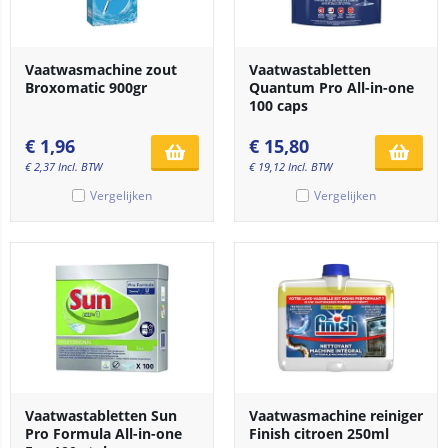
Vaatwasmachine zout
Vaatwastabletten
Broxomatic 900gr
Quantum Pro All-in-one
100 caps
€
1,96
€
15,80
€
2,37
Incl. BTW
€
19,12
Incl. BTW
Vergelijken
Vergelijken
Vaatwastabletten Sun
Vaatwasmachine reiniger
Pro Formula All-in-one
Finish citroen 250ml