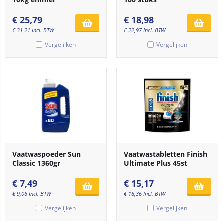
€
25,79
€
18,98
€
31,21
Incl. BTW
€
22,97
Incl. BTW
Vergelijken
Vergelijken
Vaatwaspoeder Sun
Vaatwastabletten Finish
Classic 1360gr
Ultimate Plus 45st
€
7,49
€
15,17
€
9,06
Incl. BTW
€
18,36
Incl. BTW
Vergelijken
Vergelijken