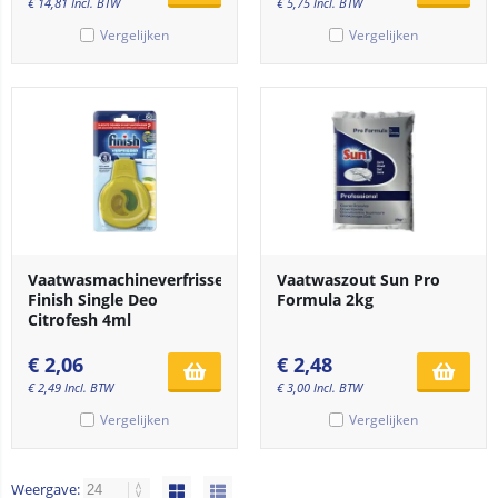
€
14,81
Incl. BTW
€
5,75
Incl. BTW
Vergelijken
Vergelijken
Vaatwasmachineverfrisser
Vaatwaszout Sun Pro
Finish Single Deo
Formula 2kg
Citrofesh 4ml
€
2,06
€
2,48
€
2,49
Incl. BTW
€
3,00
Incl. BTW
Vergelijken
Vergelijken
Weergave: