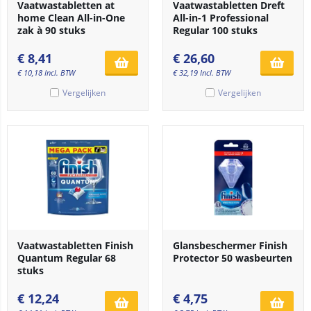
Vaatwastabletten at
Vaatwastabletten Dreft
home Clean All-in-One
All-in-1 Professional
zak à 90 stuks
Regular 100 stuks
€
8,41
€
26,60
€
10,18
Incl. BTW
€
32,19
Incl. BTW
Vergelijken
Vergelijken
Vaatwastabletten Finish
Glansbeschermer Finish
Quantum Regular 68
Protector 50 wasbeurten
stuks
€
12,24
€
4,75