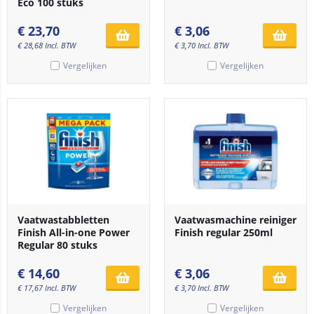
Eco 100 stuks
€
23,70
€
3,06
€
28,68
Incl. BTW
€
3,70
Incl. BTW
Vergelijken
Vergelijken
Vaatwastabbletten
Vaatwasmachine reiniger
Finish All-in-one Power
Finish regular 250ml
Regular 80 stuks
€
14,60
€
3,06
€
17,67
Incl. BTW
€
3,70
Incl. BTW
Vergelijken
Vergelijken