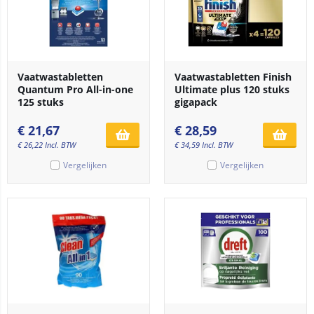
Vaatwastabletten
Vaatwastabletten Finish
Quantum Pro All-in-one
Ultimate plus 120 stuks
125 stuks
gigapack
€
21,67
€
28,59
€
26,22
Incl. BTW
€
34,59
Incl. BTW
Vergelijken
Vergelijken