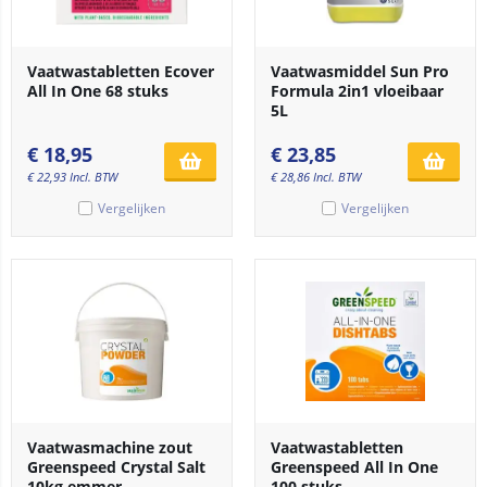
Vaatwastabletten Ecover
Vaatwasmiddel Sun Pro
All In One 68 stuks
Formula 2in1 vloeibaar
5L
€
18,95
€
23,85
€
22,93
Incl. BTW
€
28,86
Incl. BTW
Vergelijken
Vergelijken
Vaatwasmachine zout
Vaatwastabletten
Greenspeed Crystal Salt
Greenspeed All In One
10kg emmer
100 stuks