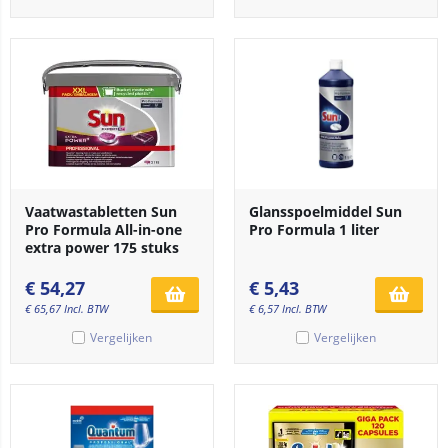
Vaatwastabletten Sun
Glansspoelmiddel Sun
Pro Formula All-in-one
Pro Formula 1 liter
extra power 175 stuks
€
54,27
€
5,43
€
65,67
Incl. BTW
€
6,57
Incl. BTW
Vergelijken
Vergelijken