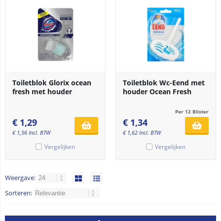
Toiletblok Glorix ocean
Toiletblok Wc-Eend met
fresh met houder
houder Ocean Fresh
Per 12 Blister
€
1,29
€
1,34
€
1,56
Incl. BTW
€
1,62
Incl. BTW
Vergelijken
Vergelijken
Weergave:
Sorteren: