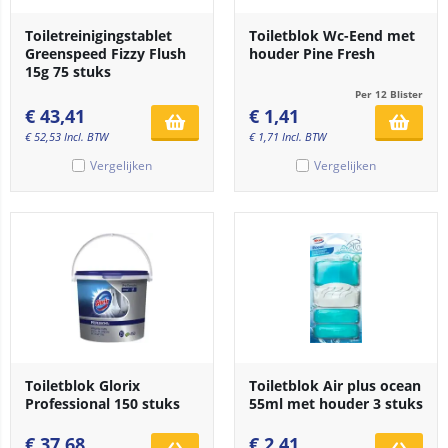
Toiletreinigingstablet
Toiletblok Wc-Eend met
Greenspeed Fizzy Flush
houder Pine Fresh
15g 75 stuks
Per 12 Blister
€
43,41
€
1,41
€
52,53
Incl. BTW
€
1,71
Incl. BTW
Vergelijken
Vergelijken
Toiletblok Glorix
Toiletblok Air plus ocean
Professional 150 stuks
55ml met houder 3 stuks
€
37,68
€
2,41