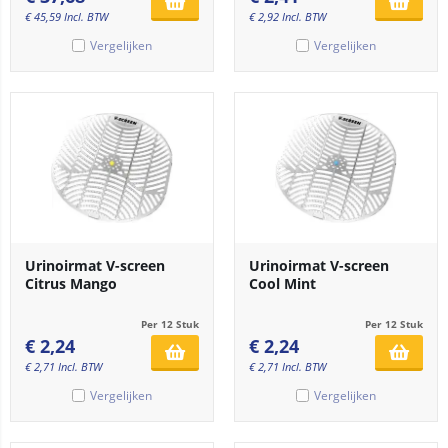
€
45,59
Incl. BTW
€
2,92
Incl. BTW
Vergelijken
Vergelijken
Urinoirmat V-screen
Urinoirmat V-screen
Citrus Mango
Cool Mint
Per 12 Stuk
Per 12 Stuk
€
2,24
€
2,24
€
2,71
Incl. BTW
€
2,71
Incl. BTW
Vergelijken
Vergelijken