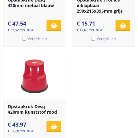
420mm metaal blauw
inklapbaar
290x215x395mm grijs
€
47,54
€
15,71
€
57,52
Incl. BTW
€
19,01
Incl. BTW
Vergelijken
Vergelijken
Opstapkruk Desq
420mm kunststof rood
€
43,97
€
53,20
Incl. BTW