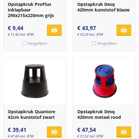
Opstapkruk ProPlus
Opstapkruk Desq
inklapbaar
420mm kunststof blauw
290x215x220mm grijs
€
9,44
€
43,97
€
11,42
Incl. BTW
€
53,20
Incl. BTW
Vergelijken
Vergelijken
Opstapkruk Quantore
Opstapkruk Desq
42cm kunststof zwart
420mm metaal rood
€
39,41
€
47,54
€
47,69
Incl. BTW
€
57,52
Incl. BTW