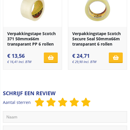
Verpakkingstape Scotch
Verpakkingstape Scotch
371 50mmx66m
Secure Seal 50mmx66m
transparant PP 6 rollen
transparant 6 rollen
€
13,56
€
24,71
€
16,41
Incl. BTW
€
29,90
Incl. BTW
SCHRIJF EEN REVIEW
Aantal sterren