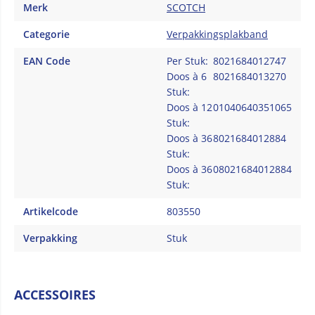
Merk
SCOTCH
Categorie
Verpakkingsplakband
EAN Code
Per Stuk:
8021684012747
Doos à 6
8021684013270
Stuk:
Doos à 12
01040640351065
Stuk:
Doos à 36
8021684012884
Stuk:
Doos à 36
08021684012884
Stuk:
Artikelcode
803550
Verpakking
Stuk
ACCESSOIRES