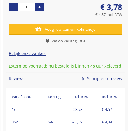
€
3,78
€
4,57
Incl. BTW
Voeg toe aan winkelmandje
Zet op verlanglijstje
Bekijk onze winkels
Extern op voorraad: nu besteld is binnen 48 uur geleverd
Reviews
Schrijf een review
Vanaf aantal
Korting
Excl. BTW
Incl. BTW
1x
€
3,78
€
4,57
36x
5%
€
3,59
€
4,34