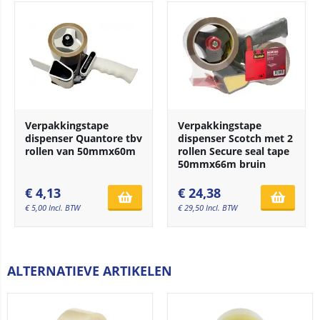
Verpakkingstape
Verpakkingstape
dispenser Quantore tbv
dispenser Scotch met 2
rollen van 50mmx60m
rollen Secure seal tape
50mmx66m bruin
€
4,13
€
24,38
€
5,00
Incl. BTW
€
29,50
Incl. BTW
ALTERNATIEVE ARTIKELEN