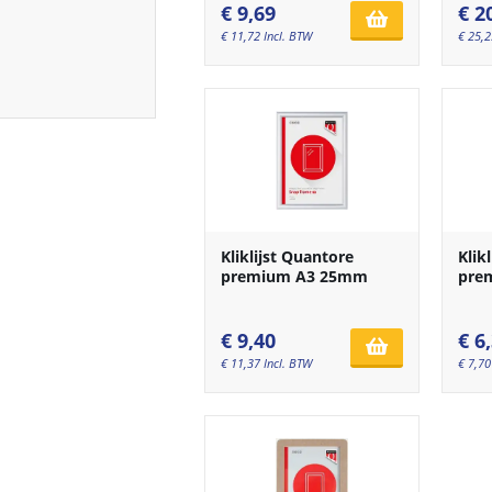
€
9,69
€
2
€
11,72
Incl. BTW
€
25,2
Kliklijst Quantore
Klik
premium A3 25mm
pre
€
9,40
€
6
€
11,37
Incl. BTW
€
7,70