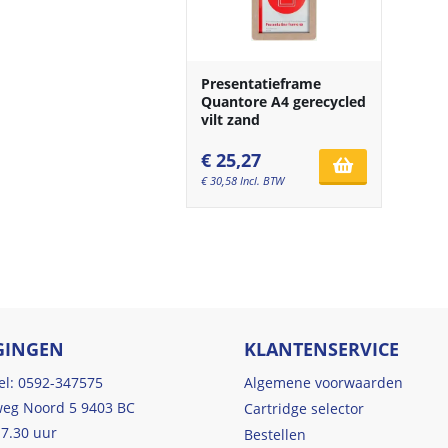
Presentatieframe
Quantore A4 gerecycled
vilt zand
€
25,27
€
30,58
Incl. BTW
GINGEN
KLANTENSERVICE
tel: 0592-347575
Algemene voorwaarden
eg Noord 5 9403 BC
Cartridge selector
17.30 uur
Bestellen