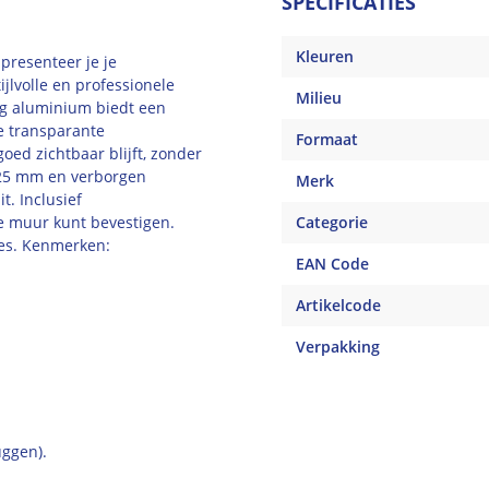
SPECIFICATIES
Kleuren
presenteer je je
lvolle en professionele
Milieu
ig aluminium biedt een
e transparante
Formaat
oed zichtbaar blijft, zonder
 25 mm en verborgen
Merk
t. Inclusief
e muur kunt bevestigen.
Categorie
tes. Kenmerken:
EAN Code
Artikelcode
Verpakking
uggen).