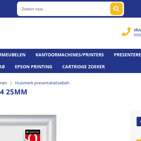
VRA
059
RMEUBELEN
KANTOORMACHINES/PRINTERS
PRESENTER
AB
EPSON PRINTING
CARTRIDGE ZOEKER
emen
Huismerk presentatietoebeh.
A4 25MM