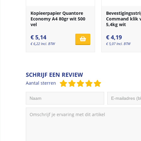
Kopieerpapier Quantore
Bevestigingsstr
Economy A4 80gr wit 500
Command klik v
vel
5,4kg wit
€
5,14
€
4,19
€
6,22
Incl. BTW
€
5,07
Incl. BTW
SCHRIJF EEN REVIEW
Aantal sterren