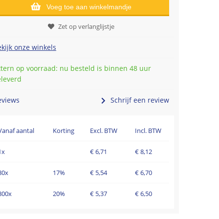
Voeg toe aan winkelmandje
Zet op verlanglijstje
kijk onze winkels
tern op voorraad: nu besteld is binnen 48 uur
eleverd
eviews
Schrijf een review
Vanaf aantal
Korting
Excl. BTW
Incl. BTW
1x
€
6,71
€
8,12
80x
17%
€
5,54
€
6,70
800x
20%
€
5,37
€
6,50