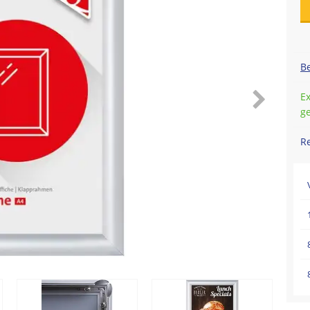
Be
Ex
g
R