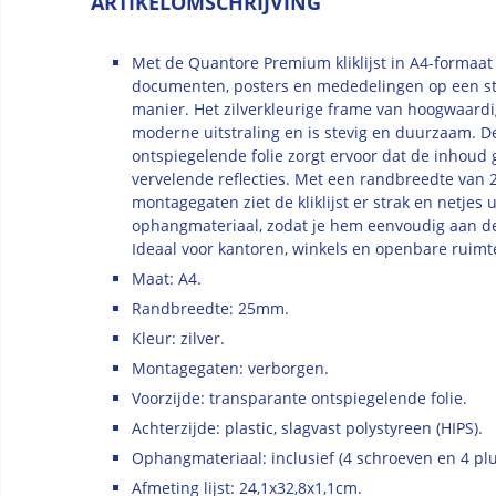
ARTIKELOMSCHRIJVING
Met de Quantore Premium kliklijst in A4-formaat 
documenten, posters en mededelingen op een stij
manier. Het zilverkleurige frame van hoogwaard
moderne uitstraling en is stevig en duurzaam. D
ontspiegelende folie zorgt ervoor dat de inhoud g
vervelende reflecties. Met een randbreedte van
montagegaten ziet de kliklijst er strak en netjes ui
ophangmateriaal, zodat je hem eenvoudig aan d
Ideaal voor kantoren, winkels en openbare ruim
Maat: A4.
Randbreedte: 25mm.
Kleur: zilver.
Montagegaten: verborgen.
Voorzijde: transparante ontspiegelende folie.
Achterzijde: plastic, slagvast polystyreen (HIPS).
Ophangmateriaal: inclusief (4 schroeven en 4 pl
Afmeting lijst: 24,1x32,8x1,1cm.