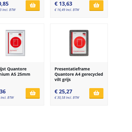
0,85
€
13,63
3
Incl. BTW
€
16,49
Incl. BTW
lijst Quantore
Presentatieframe
mium A5 25mm
Quantore A4 gerecycled
vilt grijs
,36
€
25,27
Incl. BTW
€
30,58
Incl. BTW