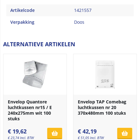
Artikelcode
1421557
Verpakking
Doos
ALTERNATIEVE ARTIKELEN
Envelop Quantore
Envelop TAP Comebag
luchtkussen nr15 / E
luchtkussen nr 20
240x275mm wit 100
370x480mm 100 stuks
stuks
€
19,62
€
42,19
€
23,74
Incl. BTW
€
51,05
Incl. BTW