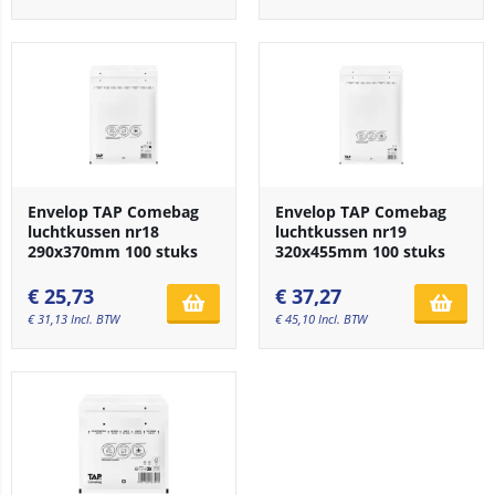
Envelop TAP Comebag
Envelop TAP Comebag
luchtkussen nr18
luchtkussen nr19
290x370mm 100 stuks
320x455mm 100 stuks
€
25,73
€
37,27
€
31,13
Incl. BTW
€
45,10
Incl. BTW