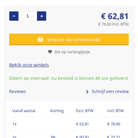
€
62,81
€
76,00
Incl. BTW
Voeg toe aan winkelmandje
Zet op verlanglijstje
Bekijk onze winkels
Extern op voorraad: nu besteld is binnen 48 uur geleverd
Reviews
Schrijf een review
Vanaf aantal
Korting
Excl. BTW
Incl. BTW
1x
€
62,81
€
76,00
3x
3%
€
60,92
€
73,71