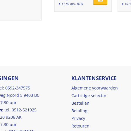
€
11,89
Incl. BTW
€
10,3
GINGEN
KLANTENSERVICE
tel: 0592-347575
Algemene voorwaarden
eg Noord 5 9403 BC
Cartridge selector
17.30 uur
Bestellen
n
: tel: 0512-521925
Betaling
 20 9206 AK
Privacy
17.30 uur
Retouren