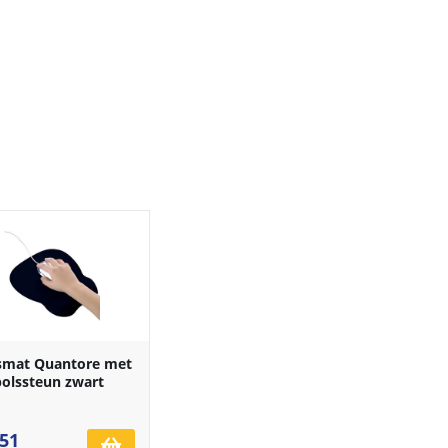
smat Quantore met
polssteun zwart
,51