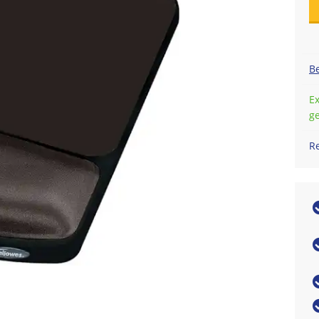
Be
Ex
g
R