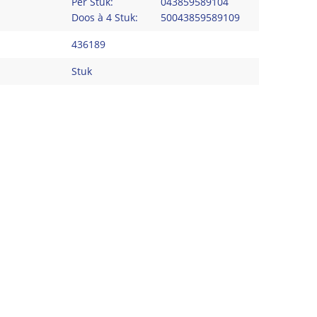
Per Stuk:
043859589104
Doos à 4 Stuk:
50043859589109
436189
Stuk