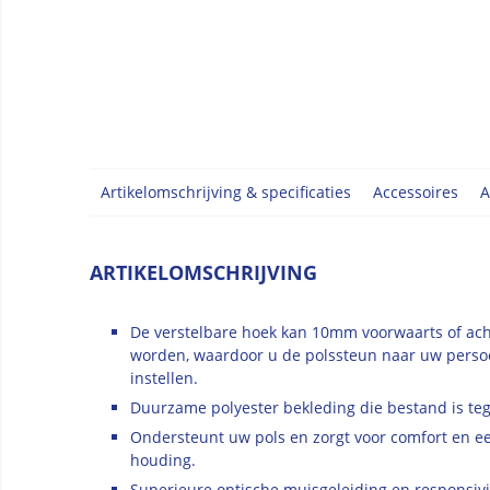
Artikelomschrijving & specificaties
Accessoires
A
ARTIKELOMSCHRIJVING
De verstelbare hoek kan 10mm voorwaarts of ac
worden, waardoor u de polssteun naar uw persoo
instellen.
Duurzame polyester bekleding die bestand is tege
Ondersteunt uw pols en zorgt voor comfort en e
houding.
Superieure optische muisgeleiding en responsivit