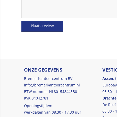
Plaats review
ONZE GEGEVENS
VESTI
Bremer Kantoorcentrum BV
Assen
: 
info@bremerkantoorcentrum.nl
Europaw
BTW nummer NL801548445B01
08.30 - 
KvK 04042781
Drachte
De Roef
Openingstijden:
08.30 - 
werkdagen van 08.30 - 17.30 uur