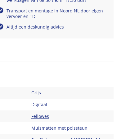
werkdagen van 08.30 t.e.m. 17.30 uur!
Transport en montage in Noord NL door eigen
vervoer en TD
Altijd een deskundig advies
Grijs
Digitaal
Fellowes
Muismatten met polssteun