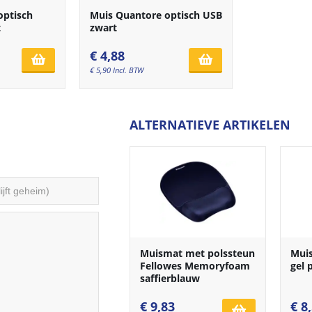
optisch
Muis Quantore optisch USB
t
zwart
€
4,88
€
5,90
Incl. BTW
ALTERNATIEVE ARTIKELEN
Muismat met polssteun
Mui
Fellowes Memoryfoam
gel 
saffierblauw
€
9,83
€
8