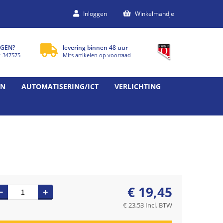
Inloggen
Winkelmandje
GEN?
levering binnen 48 uur
2-347575
Mits artikelen op voorraad
EN
AUTOMATISERING/ICT
VERLICHTING
€
19,45
€
23,53
Incl. BTW