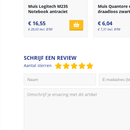
Muis Logitech M235
Muis Quantore 
Notebook antraciet
draadloos zwar
€
16,55
€
6,04
€
20,03
Incl. BTW
€
7,31
Incl. BTW
SCHRIJF EEN REVIEW
Aantal sterren