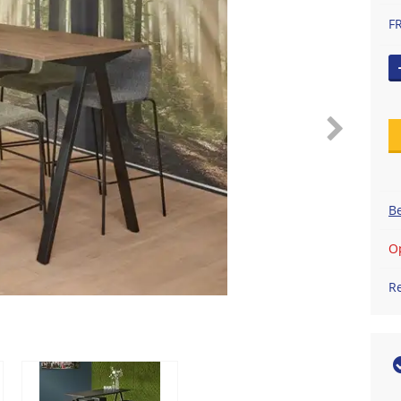
F
Be
Op
R