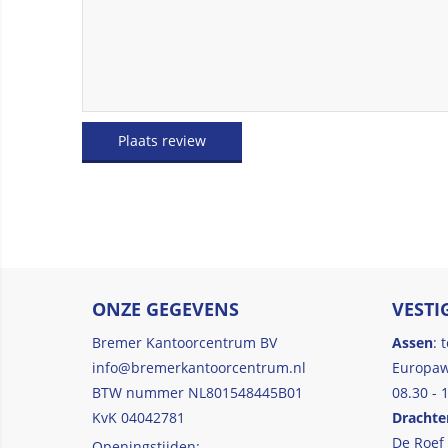
Plaats review
ONZE GEGEVENS
VESTI
Bremer Kantoorcentrum BV
Assen
: 
info@bremerkantoorcentrum.nl
Europaw
BTW nummer NL801548445B01
08.30 - 
KvK 04042781
Drachte
De Roef
Openingstijden: