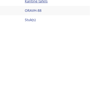
Kantine tafels
ORAVH-88
Stuk(s)