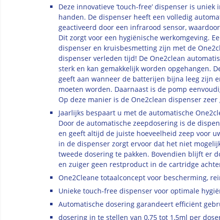
Deze innovatieve ‘touch-free’ dispenser is uniek 
handen. De dispenser heeft een volledig automa
geactiveerd door een infrarood sensor, waardoor 
Dit zorgt voor een hygiënische werkomgeving. Ee
dispenser en kruisbesmetting zijn met de One2
dispenser verleden tijd! De One2clean automatis
sterk en kan gemakkelijk worden opgehangen. De
geeft aan wanneer de batterijen bijna leeg zijn
moeten worden. Daarnaast is de pomp eenvoudig
Op deze manier is de One2clean dispenser zeer 
Jaarlijks bespaart u met de automatische One2cl
Door de automatische zeepdosering is de dispense
en geeft altijd de juiste hoeveelheid zeep voor u
in de dispenser zorgt ervoor dat het niet mogelij
tweede dosering te pakken. Bovendien blijft er 
en zuiger geen restproduct in de cartridge achte
One2Cleane totaalconcept voor bescherming, rei
Unieke touch-free dispenser voor optimale hygi
Automatische dosering garandeert efficiënt gebr
dosering in te stellen van 0,75 tot 1,5ml per dose