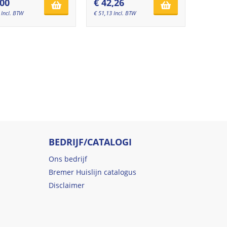
,00
€
42,26
Incl. BTW
€
51,13
Incl. BTW
BEDRIJF/CATALOGI
Ons bedrijf
Bremer Huislijn catalogus
Disclaimer