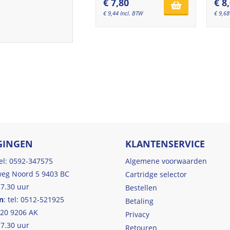
€
7,80
€
8
€
9,44
Incl. BTW
€
9,68
GINGEN
KLANTENSERVICE
tel: 0592-347575
Algemene voorwaarden
eg Noord 5 9403 BC
Cartridge selector
17.30 uur
Bestellen
n
: tel: 0512-521925
Betaling
 20 9206 AK
Privacy
17.30 uur
Retouren