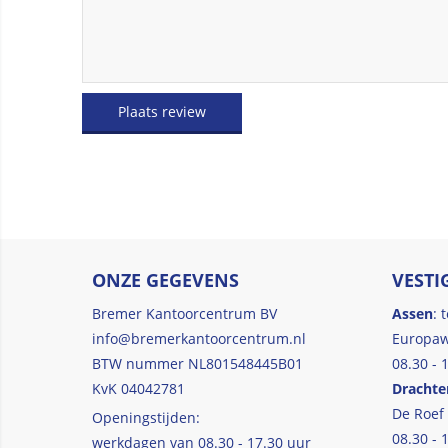
Plaats review
ONZE GEGEVENS
VESTI
Bremer Kantoorcentrum BV
Assen
: 
info@bremerkantoorcentrum.nl
Europaw
BTW nummer NL801548445B01
08.30 - 
KvK 04042781
Drachte
De Roef
Openingstijden:
08.30 - 
werkdagen van 08.30 - 17.30 uur