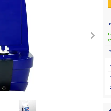
Be
Ex
g
R