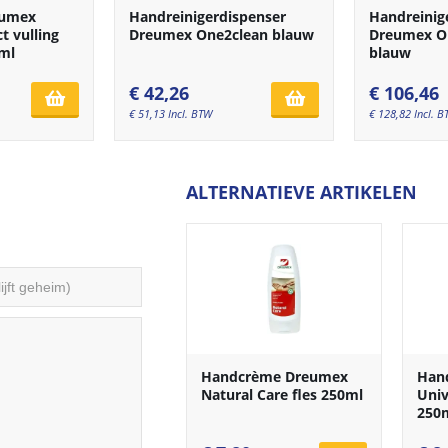
eumex
Handreinigerdispenser
Handreinig
t vulling
Dreumex One2clean blauw
Dreumex On
ml
blauw
€
42,26
€
106,46
€
51,13
Incl. BTW
€
128,82
Incl. 
ALTERNATIEVE ARTIKELEN
Handcrème Dreumex
Han
Natural Care fles 250ml
Univ
250