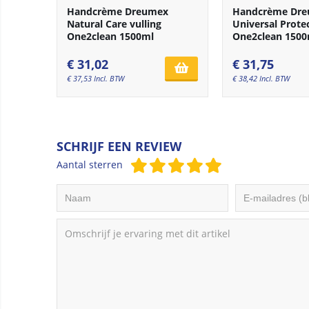
Handcrème Dreumex
Handcrème Dr
Natural Care vulling
Universal Protec
One2clean 1500ml
One2clean 1500
€
31,02
€
31,75
€
37,53
Incl. BTW
€
38,42
Incl. BTW
SCHRIJF EEN REVIEW
Aantal sterren