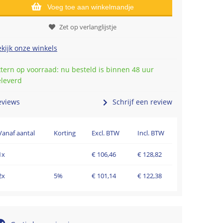
Voeg toe aan winkelmandje
Zet op verlanglijstje
kijk onze winkels
tern op voorraad: nu besteld is binnen 48 uur
eleverd
eviews
Schrijf een review
Vanaf aantal
Korting
Excl. BTW
Incl. BTW
1x
€
106,46
€
128,82
2x
5%
€
101,14
€
122,38