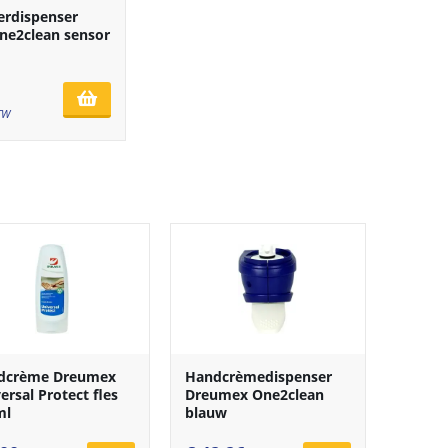
erdispenser
e2clean sensor
BTW
dcrème Dreumex
Handcrèmedispenser
ersal Protect fles
Dreumex One2clean
ml
blauw