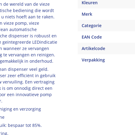
Kleuren
in de wereld van de vieze
tische bediening die wordt
Merk
u niets hoeft aan te raken.
n vieze pomp, vieze
Categorie
clean automatische
che dispenser is robuust en
EAN Code
 geïntegreerde LEDindicatie
 en wanneer ze vervangen
Artikelcode
 te vervangen en reinigen.
Verpakking
gemakkelijk in onderhoud.
ean dispenser veel geld.
r zeer efficiënt in gebruik
w vervuiling. Een vertraging
k is om onnodig direct een
door een innovatieve pomp
r.
niging en verzorging
ëne
uik: bespaar tot 85%.
ring.