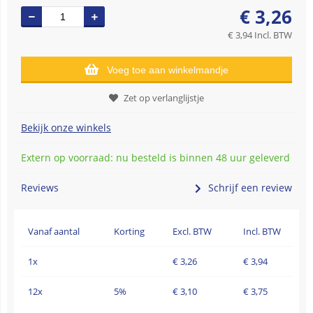
€
3,26
€
3,94
Incl. BTW
Voeg toe aan winkelmandje
Zet op verlanglijstje
Bekijk onze winkels
Extern op voorraad: nu besteld is binnen 48 uur geleverd
Reviews
Schrijf een review
Vanaf aantal
Korting
Excl. BTW
Incl. BTW
1x
€
3,26
€
3,94
12x
5%
€
3,10
€
3,75