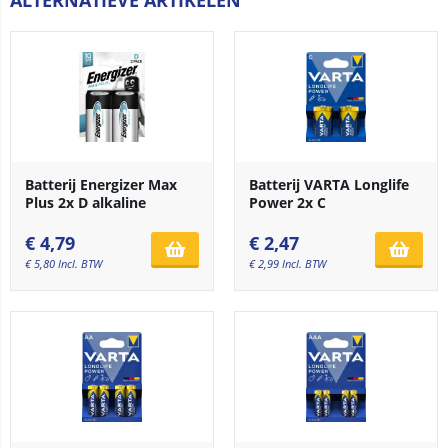
ALTERNATIEVE ARTIKELEN
Batterij Energizer Max
Batterij VARTA Longlife
Plus 2x D alkaline
Power 2x C
€
4,79
€
2,47
€
5,80
Incl. BTW
€
2,99
Incl. BTW