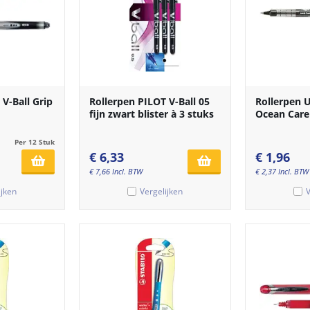
V-Ball Grip
Rollerpen PILOT V-Ball 05
Rollerpen U
fijn zwart blister à 3 stuks
Ocean Care 
Per 12 Stuk
€
6,33
€
1,96
€
7,66
Incl. BTW
€
2,37
Incl. BTW
ijken
Vergelijken
V