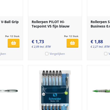
V-Ball Grip
Rollerpen PILOT Hi-
Rollerpen 
Tecpoint V5 fijn blauw
Business 0
Per 12 Stuk
Per 12 Stuk
€
1,73
€
1,88
€
2,09
Incl. BTW
€
2,27
Incl. BTW
ijken
Vergelijken
V