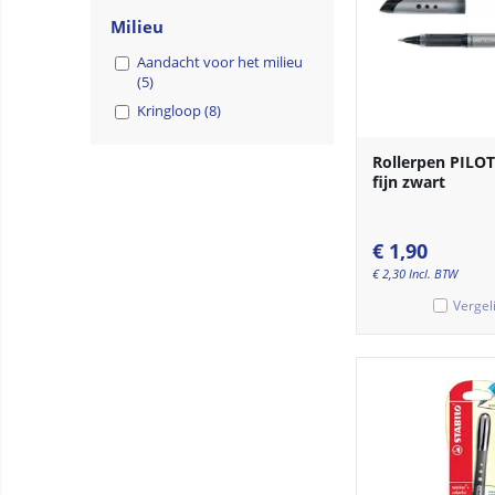
Milieu
Aandacht voor het milieu
(5)
Kringloop (8)
Rollerpen PILOT 
fijn zwart
€
1,90
€
2,30
Incl. BTW
Vergel