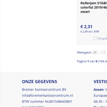
Rollerpen STAB
colorful 2019/
zwart
€
2,31
€
2,80
Incl. BTW
Vergel
Weergave:
Pagina
1
van
5
(104 r
ONZE GEGEVENS
VESTI
Bremer Kantoorcentrum BV
Assen
: 
info@bremerkantoorcentrum.nl
Europaw
BTW nummer NL801548445B01
08.30 - 