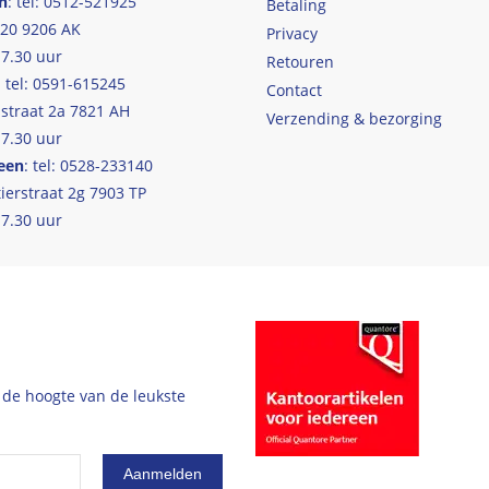
n
: tel: 0512-521925
Betaling
 20 9206 AK
Privacy
17.30 uur
Retouren
: tel: 0591-615245
Contact
straat 2a 7821 AH
Verzending & bezorging
17.30 uur
een
: tel: 0528-233140
ierstraat 2g 7903 TP
17.30 uur
 de hoogte van de leukste