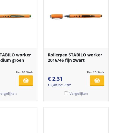
STABILO worker
Rollerpen STABILO worker
edium groen
2016/46 fijn zwart
Per 10 Stuk
Per 10 Stuk
€
2,31
€
2,80
Incl. BTW
ergelijken
Vergelijken