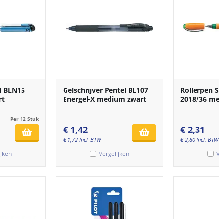
l BLN15
Gelschrijver Pentel BL107
Rollerpen 
rt
Energel-X medium zwart
2018/36 m
Per 12 Stuk
€
1,42
€
2,31
€
1,72
Incl. BTW
€
2,80
Incl. BTW
ijken
Vergelijken
V