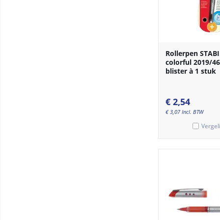
Rollerpen STAB
colorful 2019/4
blister à 1 stuk
€
2,54
€
3,07
Incl. BTW
Vergel