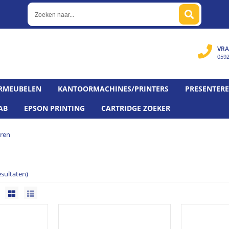
VRA
059
RMEUBELEN
KANTOORMACHINES/PRINTERS
PRESENTER
AB
EPSON PRINTING
CARTRIDGE ZOEKER
aren
esultaten)