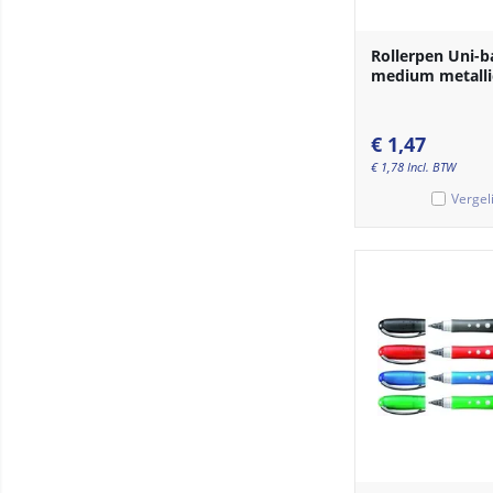
Rollerpen Uni-ba
medium metallic
€
1,47
€
1,78
Incl. BTW
Vergel