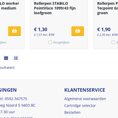
ILO worker
Rollerpen STABILO
Rollerpen P
46 medium
PointVisco 1099/43 fijn
Tecpoint G
loofgroen
groen
€
1,30
€
1,90
€
1,57
Incl. BTW
€
2,30
Incl. BTW
ijken
Vergelijken
V
esultaten)
GINGEN
KLANTENSERVICE
tel: 0592-347575
Algemene voorwaarden
eg Noord 5 9403 BC
Cartridge selector
17.30 uur
Bestellen