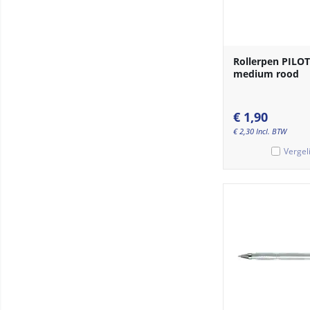
Rollerpen PILOT 
medium rood
€
1,90
€
2,30
Incl. BTW
Vergel