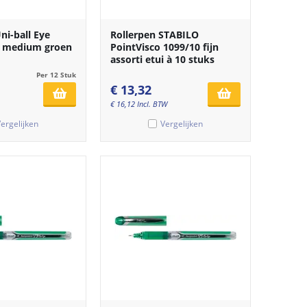
ni-ball Eye
Rollerpen STABILO
e medium groen
PointVisco 1099/10 fijn
assorti etui à 10 stuks
Per 12 Stuk
€
13,32
€
16,12
Incl. BTW
ergelijken
Vergelijken