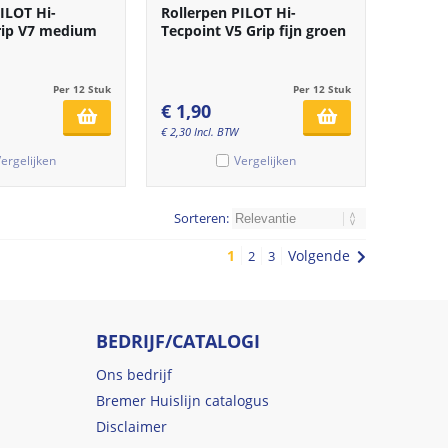
ILOT Hi-
Rollerpen PILOT Hi-
rip V7 medium
Tecpoint V5 Grip fijn groen
Per 12 Stuk
Per 12 Stuk
€
1,90
€
2,30
Incl. BTW
ergelijken
Vergelijken
Sorteren:
1
Volgende
2
3
BEDRIJF/CATALOGI
Ons bedrijf
Bremer Huislijn catalogus
Disclaimer