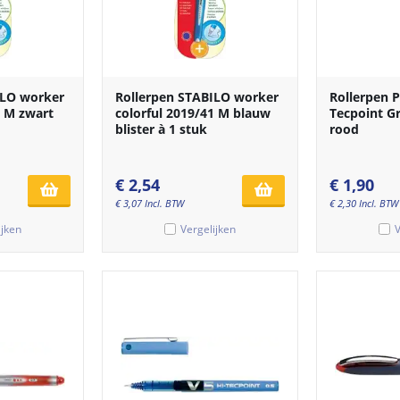
ILO worker
Rollerpen STABILO worker
Rollerpen P
6 M zwart
colorful 2019/41 M blauw
Tecpoint G
blister à 1 stuk
rood
€
2,54
€
1,90
€
3,07
Incl. BTW
€
2,30
Incl. BTW
ijken
Vergelijken
V