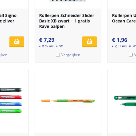
ll Signo
Rollerpen Schneider Slider
Rollerpen U
 zilver
Basic XB zwart + 1 gratis
Ocean Car
Rave balpen
€
7,29
€
1,96
€
8,82
Incl. BTW
€
2,37
Incl. BTW
ijken
Vergelijken
V