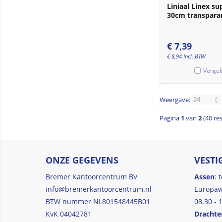
Liniaal Linex su
30cm transpara
€
7,39
€
8,94
Incl. BTW
Vergel
Weergave:
Pagina
1
van
2
(40 re
ONZE GEGEVENS
VESTI
Bremer Kantoorcentrum BV
Assen
: 
info@bremerkantoorcentrum.nl
Europaw
BTW nummer NL801548445B01
08.30 - 
KvK 04042781
Drachte