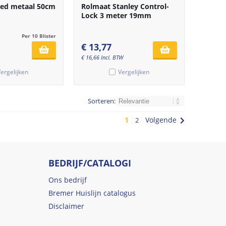
ped metaal 50cm
Rolmaat Stanley Control-
Lock 3 meter 19mm
Per 10 Blister
€
13,77
€
16,66
Incl. BTW
ergelijken
Vergelijken
Sorteren:
1
Volgende
2
BEDRIJF/CATALOGI
Ons bedrijf
Bremer Huislijn catalogus
Disclaimer