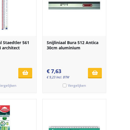
al Staedtler 561
Snijliniaal Bura 512 Antica
architect
30cm aluminium
€
7,63
€
9,23
Incl. BTW
ergelijken
Vergelijken