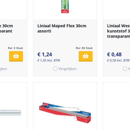
re 30cm
Liniaal Maped Flex 30cm
Liniaal Wes
parant
assorti
kunststof 
transparan
Per 2 Stuk
Per 30 Stuk
€
1,24
€
0,48
€
1,50
Incl. BTW
€
0,58
Incl. BTW
ijken
Vergelijken
V