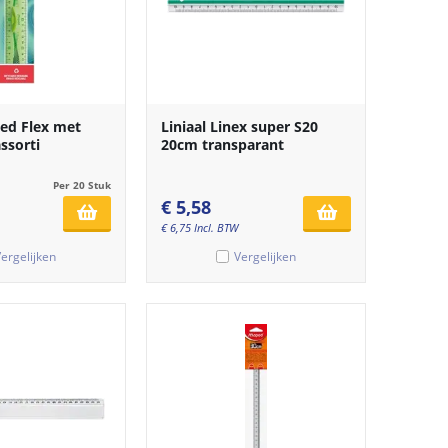
ped Flex met
Liniaal Linex super S20
ssorti
20cm transparant
Per 20 Stuk
€
5,58
€
6,75
Incl. BTW
ergelijken
Vergelijken