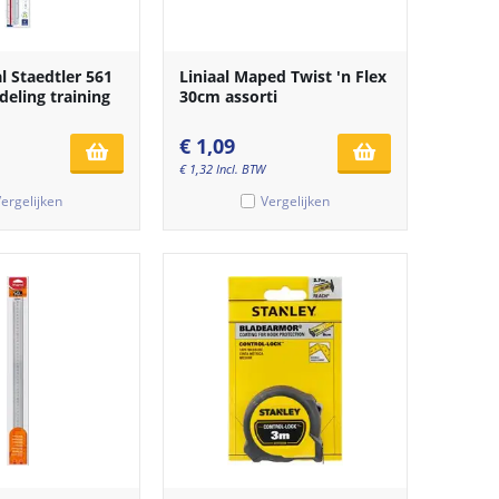
al Staedtler 561
Liniaal Maped Twist 'n Flex
eling training
30cm assorti
€
1,09
€
1,32
Incl. BTW
ergelijken
Vergelijken