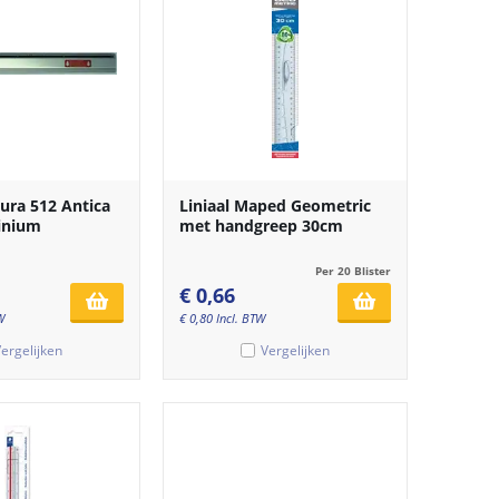
 Bura 512 Antica
Liniaal Maped Geometric
inium
met handgreep 30cm
Per 20 Blister
€
0,66
W
€
0,80
Incl. BTW
ergelijken
Vergelijken