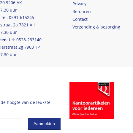
 20 9206 AK
Privacy
17.30 uur
Retouren
: tel: 0591-615245
Contact
straat 2a 7821 AH
Verzending & bezorging
17.30 uur
een
: tel: 0528-233140
ierstraat 2g 7903 TP
17.30 uur
 de hoogte van de leukste