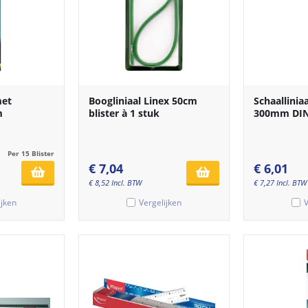
met
Boogliniaal Linex 50cm
Schaallinia
m
blister à 1 stuk
300mm DIN 
Per 15 Blister
€
7,04
€
6,01
€
8,52
Incl. BTW
€
7,27
Incl. BTW
ijken
Vergelijken
V