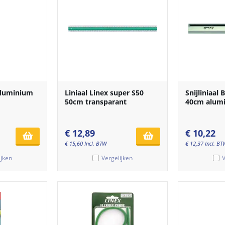
Aluminium
Liniaal Linex super S50
Snijliniaal
50cm transparant
40cm alum
€
12,89
€
10,22
€
15,60
Incl. BTW
€
12,37
Incl. BT
ijken
Vergelijken
V