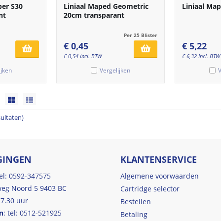
per S30
Liniaal Maped Geometric
Liniaal Ma
nt
20cm transparant
Per 25 Blister
€
0,45
€
5,22
€
0,54
Incl. BTW
€
6,32
Incl. BTW
ijken
Vergelijken
V
sultaten)
GINGEN
KLANTENSERVICE
tel: 0592-347575
Algemene voorwaarden
eg Noord 5 9403 BC
Cartridge selector
17.30 uur
Bestellen
n
: tel: 0512-521925
Betaling