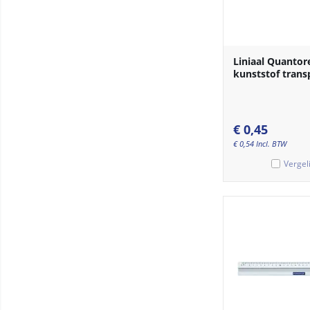
Liniaal Quanto
kunststof trans
€
0,45
€
0,54
Incl. BTW
Vergel