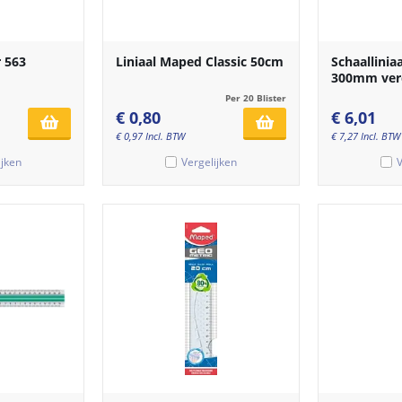
r 563
Liniaal Maped Classic 50cm
Schaallinia
300mm verd
Per 20 Blister
€
0,80
€
6,01
€
0,97
Incl. BTW
€
7,27
Incl. BTW
ijken
Vergelijken
V