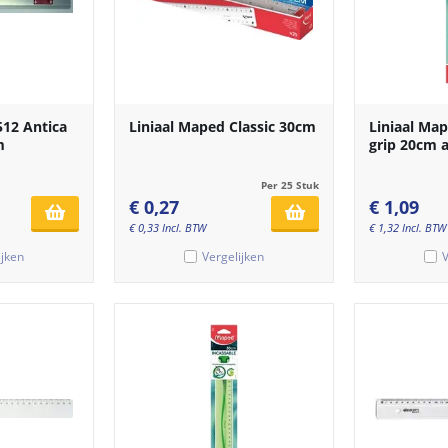
 512 Antica
Liniaal Maped Classic 30cm
Liniaal Ma
m
grip 20cm a
Per 25 Stuk
€
0,27
€
1,09
€
0,33
Incl. BTW
€
1,32
Incl. BTW
ijken
Vergelijken
V