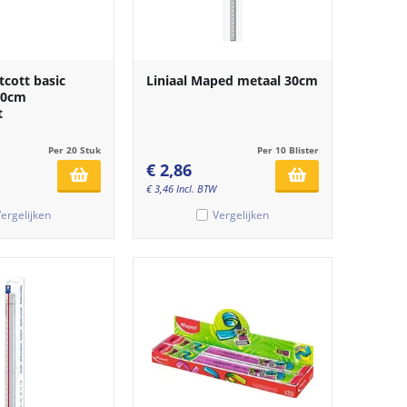
tcott basic
Liniaal Maped metaal 30cm
30cm
t
Per 20 Stuk
Per 10 Blister
€
2,86
€
3,46
Incl. BTW
ergelijken
Vergelijken