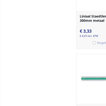
Liniaal Staedtle
300mm metaal
€
3,33
€
4,03
Incl. BTW
Vergel