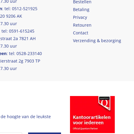
17.30 uur
Bestellen
n
: tel: 0512-521925
Betaling
 20 9206 AK
Privacy
17.30 uur
Retouren
: tel: 0591-615245
Contact
straat 2a 7821 AH
Verzending & bezorging
17.30 uur
een
: tel: 0528-233140
ierstraat 2g 7903 TP
17.30 uur
 de hoogte van de leukste