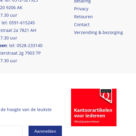
Betaling
 20 9206 AK
Privacy
17.30 uur
Retouren
: tel: 0591-615245
Contact
straat 2a 7821 AH
Verzending & bezorging
17.30 uur
een
: tel: 0528-233140
ierstraat 2g 7903 TP
17.30 uur
 de hoogte van de leukste