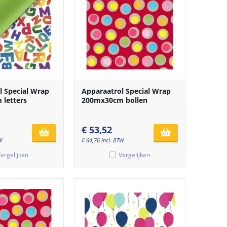
l Special Wrap
Apparaatrol Special Wrap
letters
200mx30cm bollen
€
53,52
W
€
64,76
Incl. BTW
ergelijken
Vergelijken