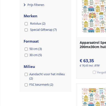
Prijs filteren
Merken
Rotolux (2)
Special Giftwrap (7)
Formaat
Apparaatrol Spe
200mx30cm hui
50 cm (3)
30 cm (5)
€
63,35
€
76,65
Incl. BTW
Milieu
Vergel
Aandacht voor het milieu
(2)
FSC keurmerk (2)