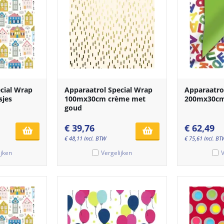
cial Wrap
Apparaatrol Special Wrap
Apparaatro
sjes
100mx30cm crème met
200mx30cm 
goud
€
39,76
€
62,49
€
48,11
Incl. BTW
€
75,61
Incl. BT
ijken
Vergelijken
V