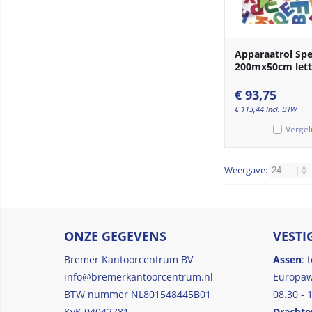
Apparaatrol Spe
200mx50cm lett
€
93,75
€
113,44
Incl. BTW
Vergel
Weergave:
ONZE GEGEVENS
VESTI
Bremer Kantoorcentrum BV
Assen
: 
info@bremerkantoorcentrum.nl
Europaw
BTW nummer NL801548445B01
08.30 - 
KvK 04042781
Drachte