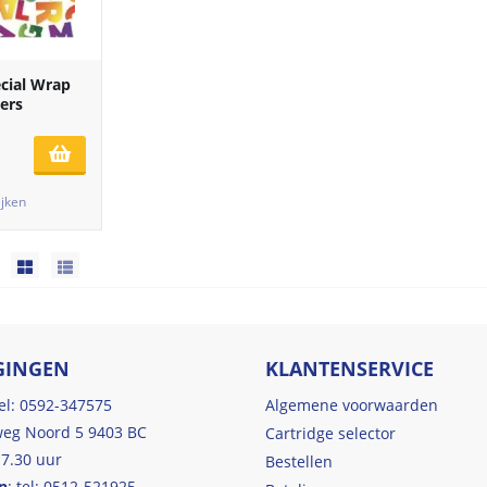
cial Wrap
ers
ijken
GINGEN
KLANTENSERVICE
tel: 0592-347575
Algemene voorwaarden
eg Noord 5 9403 BC
Cartridge selector
17.30 uur
Bestellen
n
: tel: 0512-521925