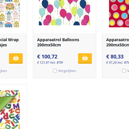
cial Wrap
Apparaatrol Balloons
Apparaatro
sjes
200mx50cm
200mx50cm
€
100,72
€
80,33
€
121,87
Incl. BTW
€
97,20
Incl. BT
ijken
Vergelijken
V