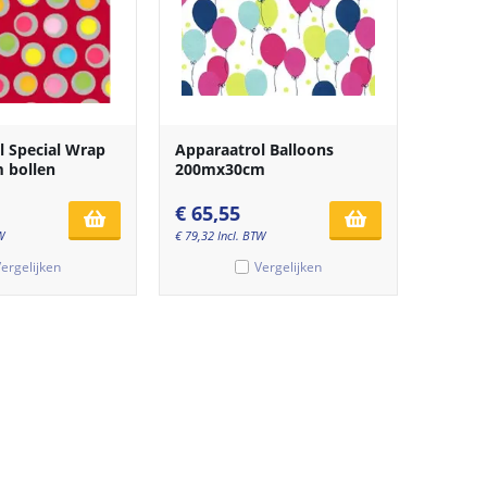
l Special Wrap
Apparaatrol Balloons
 bollen
200mx30cm
€
65,55
W
€
79,32
Incl. BTW
ergelijken
Vergelijken