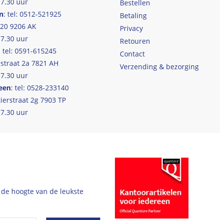
17.30 uur
Bestellen
n
: tel: 0512-521925
Betaling
 20 9206 AK
Privacy
17.30 uur
Retouren
: tel: 0591-615245
Contact
straat 2a 7821 AH
Verzending & bezorging
17.30 uur
een
: tel: 0528-233140
ierstraat 2g 7903 TP
17.30 uur
 de hoogte van de leukste