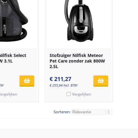
ilfisk Select
Stofzuiger Nilfisk Meteor
W 3.1L
Pet Care zonder zak 800W
2.5L
€
211,27
BTW
€
255,64
Incl. BTW
ergelijken
Vergelijken
Sorteren: