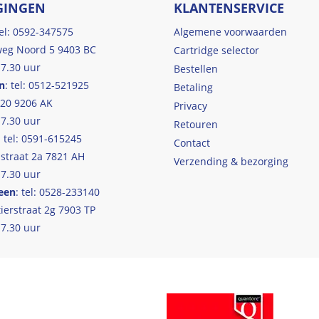
GINGEN
KLANTENSERVICE
tel: 0592-347575
Algemene voorwaarden
eg Noord 5 9403 BC
Cartridge selector
17.30 uur
Bestellen
n
: tel: 0512-521925
Betaling
 20 9206 AK
Privacy
17.30 uur
Retouren
: tel: 0591-615245
Contact
straat 2a 7821 AH
Verzending & bezorging
17.30 uur
een
: tel: 0528-233140
ierstraat 2g 7903 TP
17.30 uur