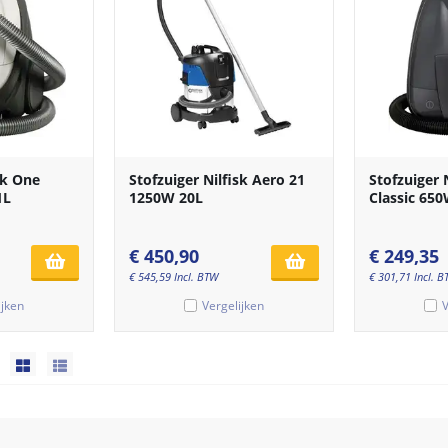
sk One
Stofzuiger Nilfisk Aero 21
Stofzuiger N
1L
1250W 20L
Classic 650
€
450,90
€
249,35
€
545,59
Incl. BTW
€
301,71
Incl. 
ijken
Vergelijken
V