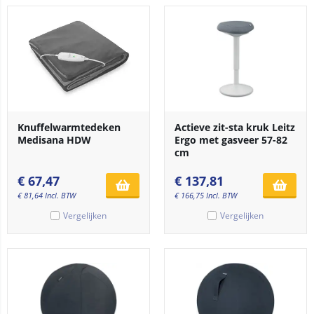
Knuffelwarmtedeken
Actieve zit-sta kruk Leitz
Medisana HDW
Ergo met gasveer 57-82
cm
€
67,47
€
137,81
€
81,64
Incl. BTW
€
166,75
Incl. BTW
Vergelijken
Vergelijken