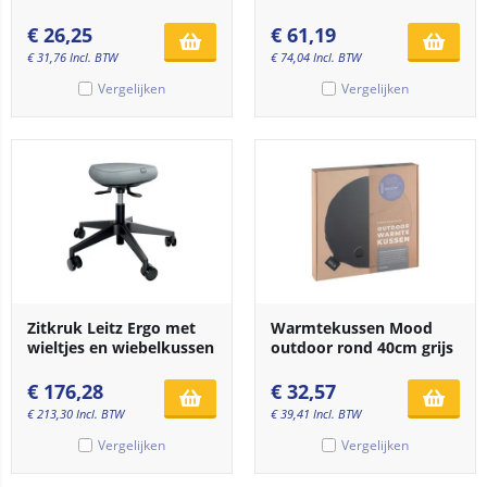
€
26,25
€
61,19
€
31,76
Incl. BTW
€
74,04
Incl. BTW
Vergelijken
Vergelijken
Zitkruk Leitz Ergo met
Warmtekussen Mood
wieltjes en wiebelkussen
outdoor rond 40cm grijs
€
176,28
€
32,57
€
213,30
Incl. BTW
€
39,41
Incl. BTW
Vergelijken
Vergelijken