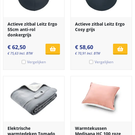
Actieve zitbal Leitz Ergo
Actieve zitbal Leitz Ergo
55cm anti-rol
Cosy grijs
donkergrijs
€
62,50
€
58,60
€
75,63
Incl. BTW
€
70,91
Incl. BTW
Vergelijken
Vergelijken
Elektrische
Warmtekussen
warmtedeken Tomado
Medisana HC 100 roze