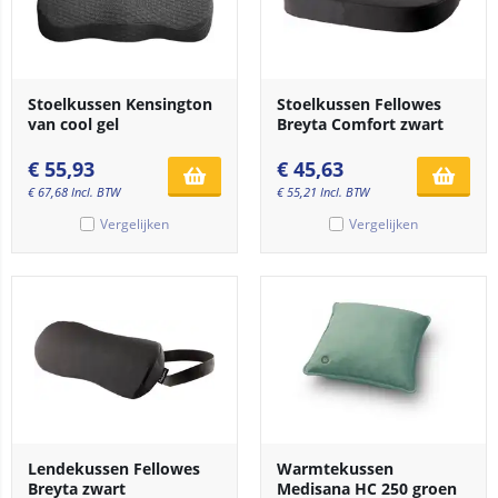
Stoelkussen Kensington
Stoelkussen Fellowes
van cool gel
Breyta Comfort zwart
€
55,93
€
45,63
€
67,68
Incl. BTW
€
55,21
Incl. BTW
Vergelijken
Vergelijken
Lendekussen Fellowes
Warmtekussen
Breyta zwart
Medisana HC 250 groen