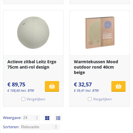
Actieve zitbal Leitz Ergo
Warmtekussen Mood
75cm anti-rol design
outdoor rond 40cm
beige
€
89,75
€
32,57
€
108,60
Incl. BTW
€
39,41
Incl. BTW
Vergelijken
Vergelijken
Weergave:
Sorteren: