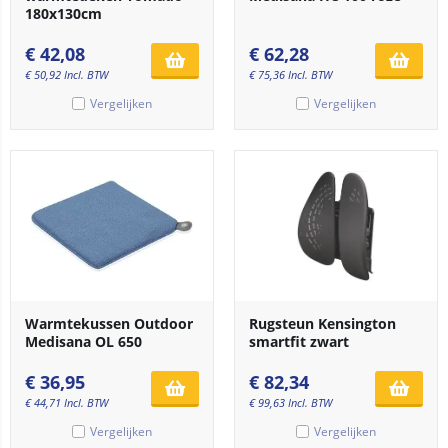
180x130cm
€
42,08
€
62,28
€
50,92
Incl. BTW
€
75,36
Incl. BTW
Vergelijken
Vergelijken
Warmtekussen Outdoor
Rugsteun Kensington
Medisana OL 650
smartfit zwart
€
36,95
€
82,34
€
44,71
Incl. BTW
€
99,63
Incl. BTW
Vergelijken
Vergelijken