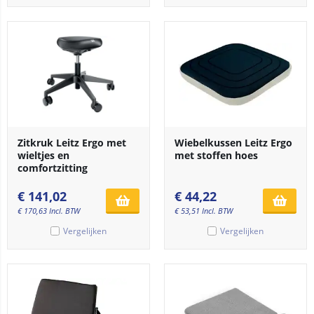
Zitkruk Leitz Ergo met
Wiebelkussen Leitz Ergo
wieltjes en
met stoffen hoes
comfortzitting
€
141,02
€
44,22
€
170,63
Incl. BTW
€
53,51
Incl. BTW
Vergelijken
Vergelijken