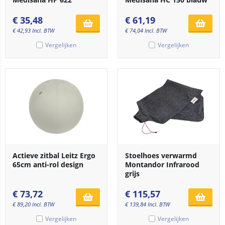
€
35,48
€
61,19
€
42,93
Incl. BTW
€
74,04
Incl. BTW
Vergelijken
Vergelijken
Actieve zitbal Leitz Ergo
Stoelhoes verwarmd
65cm anti-rol design
Montandor Infrarood
grijs
€
73,72
€
115,57
€
89,20
Incl. BTW
€
139,84
Incl. BTW
Vergelijken
Vergelijken