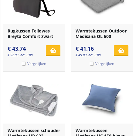
Rugkussen Fellowes
Warmtekussen Outdoor
Breyta Comfort zwart
Medisana OL 600
€
43,74
€
41,16
€
52,93
Incl. BTW
€
49,80
Incl. BTW
Vergelijken
Vergelijken
Warmtekussen schouder
Warmtekussen
Medisana HP 622
Medisana HC 150 blauw