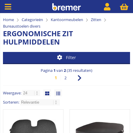
Home
Categorieën
Kantoormeubelen
Zitten
Bureaustoelen divers
ERGONOMISCHE ZIT
HULPMIDDELEN
Filter
Pagina
1
van
2
(35 resultaten)
1
2
Weergave:
Sorteren: