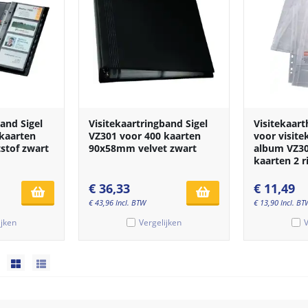
and Sigel
Visitekaartringband Sigel
Visitekaart
 kaarten
VZ301 voor 400 kaarten
voor visit
tof zwart
90x58mm velvet zwart
album VZ30
kaarten 2 
€
36,33
€
11,49
€
43,96
Incl. BTW
€
13,90
Incl. BT
ijken
Vergelijken
V