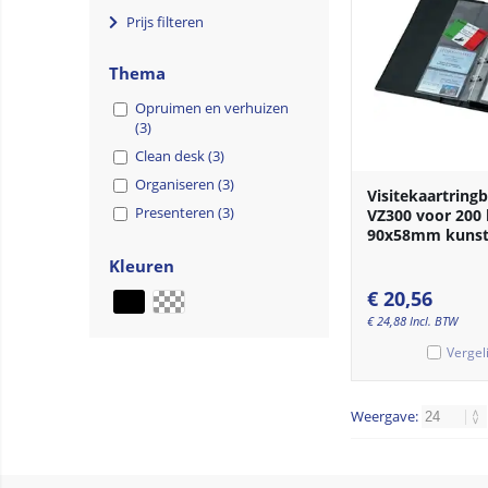
Prijs filteren
Thema
Opruimen en verhuizen
(3)
Clean desk (3)
Organiseren (3)
Visitekaartringb
Presenteren (3)
VZ300 voor 200
90x58mm kunsts
Kleuren
€
20,56
€
24,88
Incl. BTW
Vergel
Weergave: