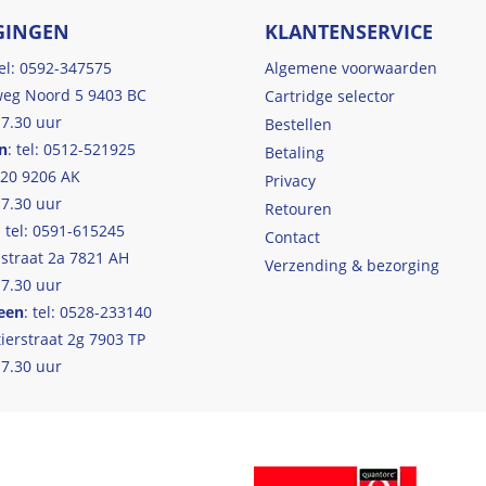
GINGEN
KLANTENSERVICE
tel: 0592-347575
Algemene voorwaarden
eg Noord 5 9403 BC
Cartridge selector
17.30 uur
Bestellen
n
: tel: 0512-521925
Betaling
 20 9206 AK
Privacy
17.30 uur
Retouren
: tel: 0591-615245
Contact
straat 2a 7821 AH
Verzending & bezorging
17.30 uur
een
: tel: 0528-233140
ierstraat 2g 7903 TP
17.30 uur