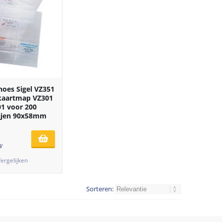
hoes Sigel VZ351
ekaartmap VZ301
1 voor 200
rijen 90x58mm
W
ergelijken
Sorteren: