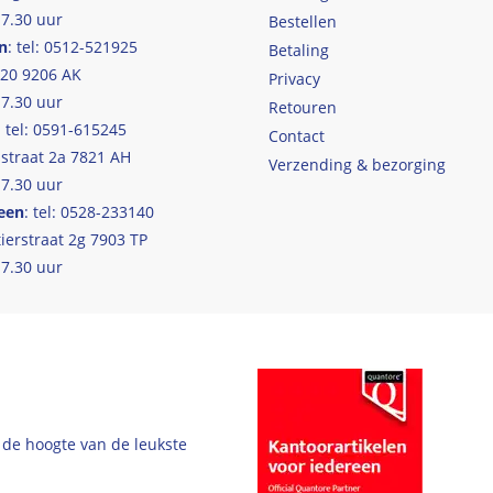
17.30 uur
Bestellen
n
: tel: 0512-521925
Betaling
 20 9206 AK
Privacy
17.30 uur
Retouren
: tel: 0591-615245
Contact
straat 2a 7821 AH
Verzending & bezorging
17.30 uur
een
: tel: 0528-233140
ierstraat 2g 7903 TP
17.30 uur
 de hoogte van de leukste