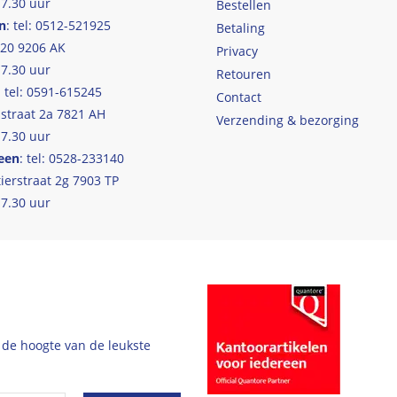
17.30 uur
Bestellen
n
: tel: 0512-521925
Betaling
 20 9206 AK
Privacy
17.30 uur
Retouren
: tel: 0591-615245
Contact
straat 2a 7821 AH
Verzending & bezorging
17.30 uur
een
: tel: 0528-233140
ierstraat 2g 7903 TP
17.30 uur
 de hoogte van de leukste