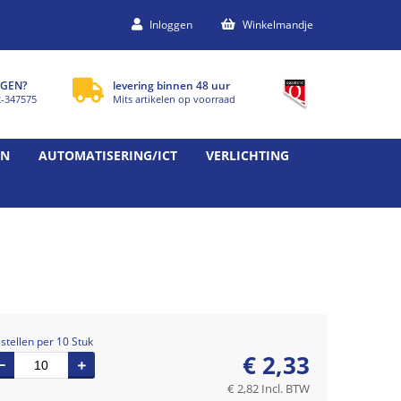
Inloggen
Winkelmandje
GEN?
levering binnen 48 uur
2-347575
Mits artikelen op voorraad
EN
AUTOMATISERING/ICT
VERLICHTING
stellen per 10 Stuk
€
2,33
€
2,82
Incl. BTW