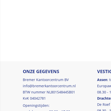
ONZE GEGEVENS
VESTI
Bremer Kantoorcentrum BV
Assen
: 
info@bremerkantoorcentrum.nl
Europaw
BTW nummer NL801548445B01
08.30 - 
KvK 04042781
Drachte
De Roef
Openingstijden:
08.30 - 