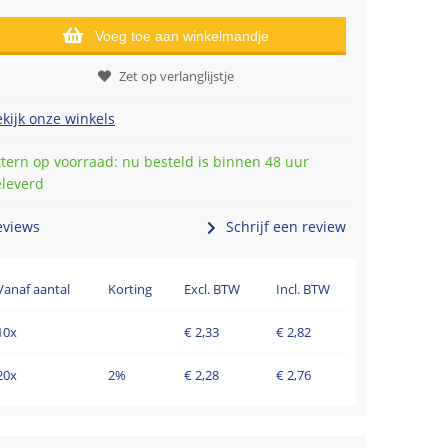
Voeg toe aan winkelmandje
Zet op verlanglijstje
kijk onze winkels
tern op voorraad: nu besteld is binnen 48 uur
eleverd
eviews
Schrijf een review
Vanaf aantal
Korting
Excl. BTW
Incl. BTW
10x
€
2,33
€
2,82
20x
2%
€
2,28
€
2,76