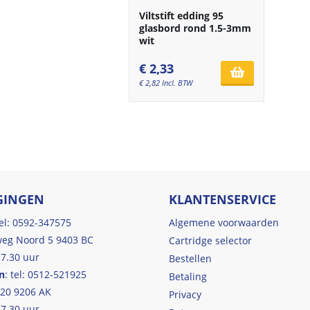
Viltstift edding 95
glasbord rond 1.5-3mm
wit
€
2,33
€
2,82
Incl. BTW
GINGEN
KLANTENSERVICE
tel: 0592-347575
Algemene voorwaarden
eg Noord 5 9403 BC
Cartridge selector
17.30 uur
Bestellen
n
: tel: 0512-521925
Betaling
 20 9206 AK
Privacy
17.30 uur