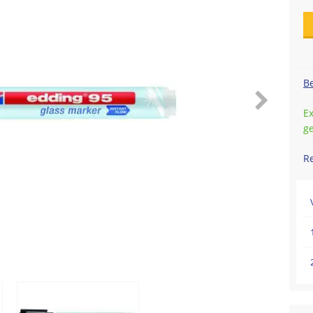
Be
Ex
g
R