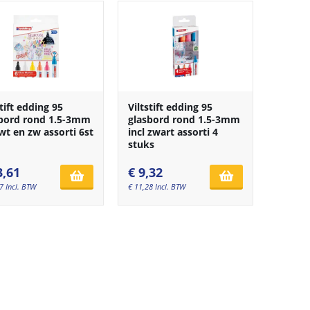
stift edding 95
Viltstift edding 95
bord rond 1.5-3mm
glasbord rond 1.5-3mm
 wt en zw assorti 6st
incl zwart assorti 4
stuks
3,61
€
9,32
7
Incl. BTW
€
11,28
Incl. BTW