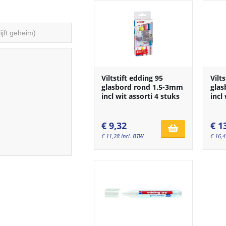
Viltstift edding 95
Vilt
glasbord rond 1.5-3mm
glas
incl wit assorti 4 stuks
incl
€
9,32
€
1
€
11,28
Incl. BTW
€
16,4