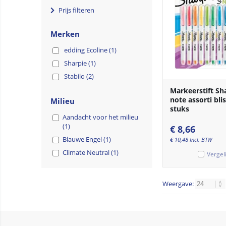
Prijs filteren
Merken
edding Ecoline (1)
Sharpie (1)
Stabilo (2)
Markeerstift Sha
note assorti blis
Milieu
stuks
Aandacht voor het milieu
(1)
€
8,66
Blauwe Engel (1)
€
10,48
Incl. BTW
Climate Neutral (1)
Vergel
Weergave: