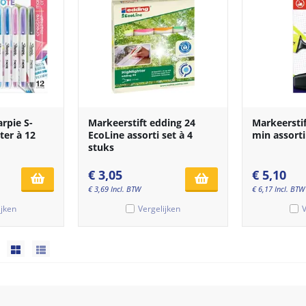
rpie S-
Markeerstift edding 24
Markeersti
ter à 12
EcoLine assorti set à 4
min assorti
stuks
€
3,05
€
5,10
€
3,69
Incl. BTW
€
6,17
Incl. BTW
ijken
Vergelijken
V