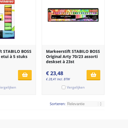
ft STABILO BOSS
Markeerstift STABILO BOSS
 etui à 5 stuks
Original Arty 70/23 assorti
deskset à 23st
€
23,48
€
28,41
Incl. BTW
ergelijken
Vergelijken
Sorteren: