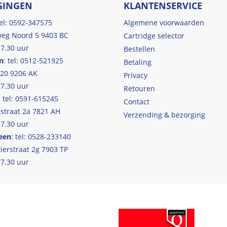
GINGEN
KLANTENSERVICE
tel: 0592-347575
Algemene voorwaarden
eg Noord 5 9403 BC
Cartridge selector
17.30 uur
Bestellen
n
: tel: 0512-521925
Betaling
 20 9206 AK
Privacy
17.30 uur
Retouren
: tel: 0591-615245
Contact
straat 2a 7821 AH
Verzending & bezorging
17.30 uur
een
: tel: 0528-233140
ierstraat 2g 7903 TP
17.30 uur