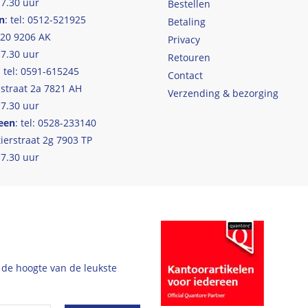
17.30 uur
Bestellen
n
: tel: 0512-521925
Betaling
 20 9206 AK
Privacy
17.30 uur
Retouren
: tel: 0591-615245
Contact
straat 2a 7821 AH
Verzending & bezorging
17.30 uur
een
: tel: 0528-233140
ierstraat 2g 7903 TP
17.30 uur
 de hoogte van de leukste